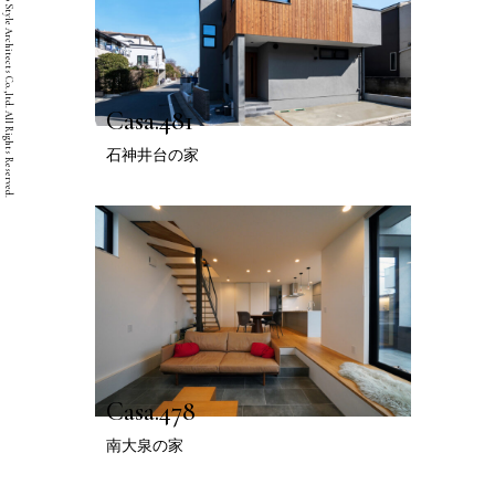
Copyright © Two Style Architects Co.,ltd. All Rights Reserved.
Casa.481
石神井台の家
Casa.478
南大泉の家