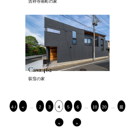
吉祥寺南町の家
Casa.462
荻窪の家
...
...
...
4 /
«
2
3
4
5
6
10
20
最
22
先
後
«
»
頭
»