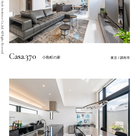
Copyright © Two Style Architects Co.,ltd. All Rights Reserved.
Casa.370
小島町の家
東京 / 調布市