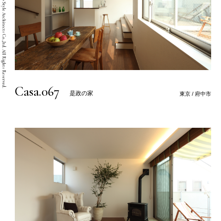
Copyright © Two Style Architects Co.,ltd. All Rights Reserved.
Casa.067
是政の家
東京 / 府中市