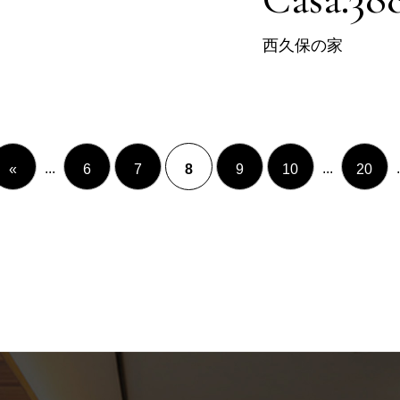
西久保の家
...
...
.
«
6
7
8
9
10
20