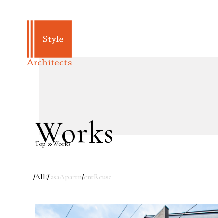
Works
Top
Works
All
Casa
Apartment
Reuse