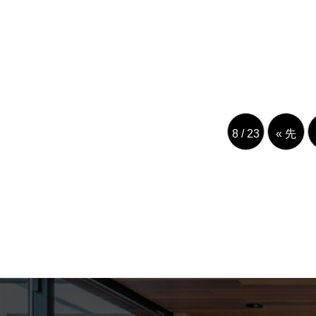
8 / 23
« 先
頭