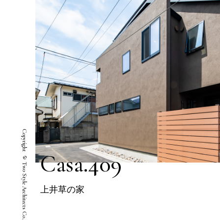
Copyright © Two Style Architects Co.,ltd. All Rights Reserved.
Casa.409
上井草の家