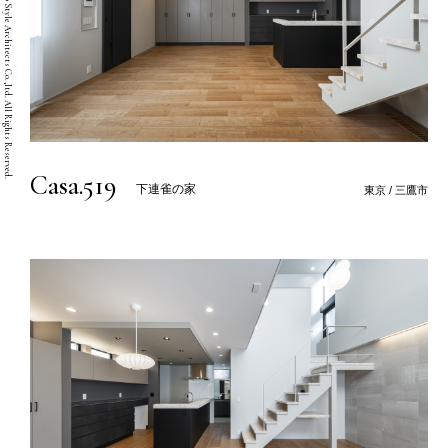
Copyright © Two Style Architects Co.,ltd. All Rights Reserved.
Casa.519
下連雀の家
東京 / 三鷹市