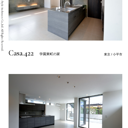
Copyright © Two Style Architects Co.,ltd. All Rights Reserved.
Casa.422
学園東町の家
東京 / 小平市