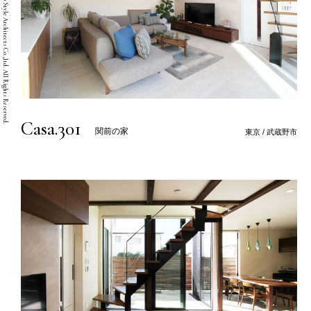
Copyright © Two Style Architects Co.,ltd. All Rights Reserved.
Casa.301
関前の家
東京 / 武蔵野市