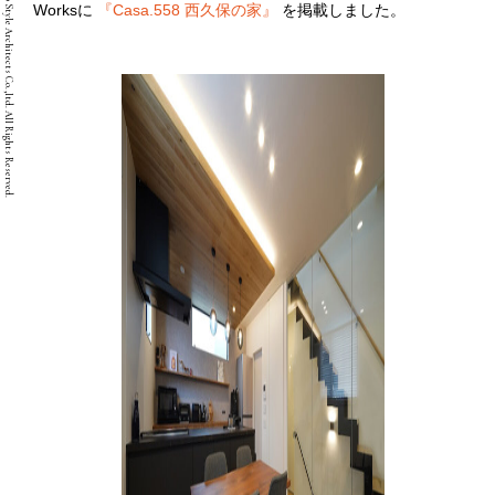
Copyright © Two Style Architects Co.,ltd. All Rights Reserved.
Worksに
『Casa.558 西久保の家』
を掲載しました。